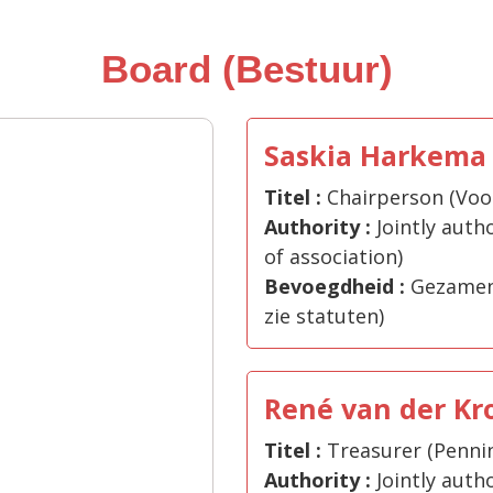
Board (Bestuur)
Saskia Harkema
Titel :
Chairperson (Voor
Authority :
Jointly autho
of association)
Bevoegdheid :
Gezamenl
zie statuten)
René van der Kr
Titel :
Treasurer (Penni
Authority :
Jointly autho