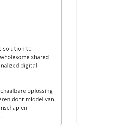
e solution to
h wholesome shared
nalized digital
schaalbare oplossing
ren door middel van
enschap en
.