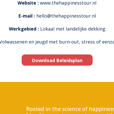
Website :
www.thehappinesstour.nl
E-mail :
hello@thehappinesstour.nl
Werkgebied :
Lokaal met landelijke dekking
Volwassenen en jeugd met burn-out, stress of een
Download Beleidsplan
Rooted in the science of happine