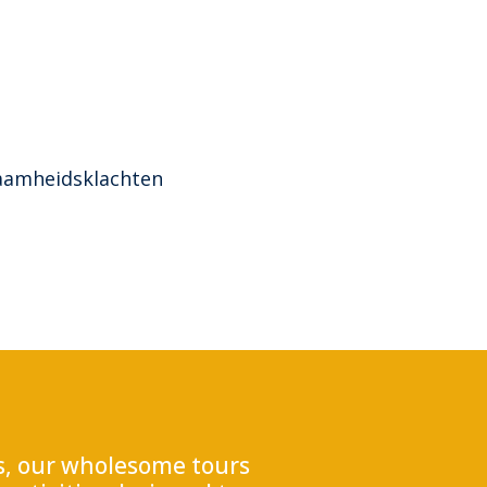
zaamheidsklachten
ss, our wholesome tours