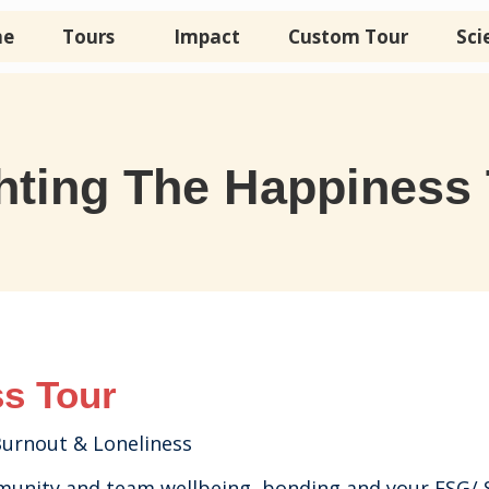
e
Tours
Impact
Custom Tour
Sci
hting The Happiness
ss Tour
Burnout & Loneliness
unity and team wellbeing, bonding and your ESG/ 