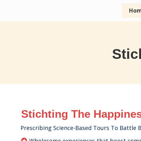
Hom
Stic
Stichting The Happine
Prescribing Science-Based Tours To Battle 
Wholesome experiences that boost comm